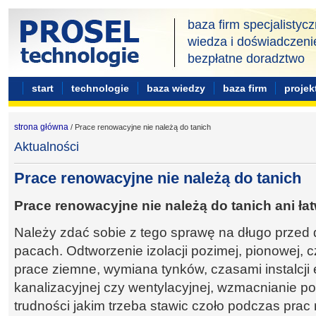
baza firm specjalistyc
wiedza i doświadczeni
bezpłatne doradztwo
start
technologie
baza wiedzy
baza firm
projek
strona główna
/ Prace renowacyjne nie należą do tanich
Aktualności
Prace renowacyjne nie należą do tanich
Prace renowacyjne nie należą do tanich ani
ła
Należy zdać sobie z tego sprawę na długo przed
pacach. Odtworzenie izolacji pozimej, pionowej, 
prace ziemne, wymiana tynków, czasami instalcji 
kanalizacyjnej czy wentylacyjnej, wzmacnianie pod
trudności jakim trzeba stawic czoło podczas pra