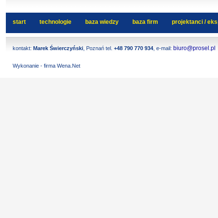
start
technologie
baza wiedzy
baza firm
projektanci / ek
biuro@prosel.pl
kontakt:
Marek Świerczyński
, Poznań tel.
+48 790 770 934
, e-mail:
Wykonanie - firma Wena.Net